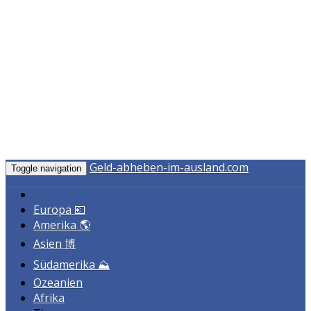
Geld-abheben-im-ausland.com
Toggle navigation
Europa 💶
Amerika 🌎
Asien 博
Südamerika ⛰️
Ozeanien
Afrika