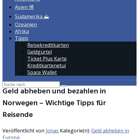
Asien 博
Südamerika ⛰️
Ozeanien
Afrika
Tipps
Reisekreditkarten
Geldgürtel
Ticket Plus Karte
Kreditkartenetui
Space Wallet
Geld abheben und bezahlen in
Norwegen – Wichtige Tipps für
Reisende
Veröffentlicht von
Jonas
Kategorie(n):
Geld abheben in
Europa