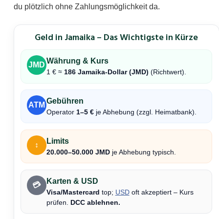
du plötzlich ohne Zahlungsmöglichkeit da.
Geld in Jamaika – Das Wichtigste in Kürze
Währung & Kurs
JMD
1 € ≈
186 Jamaika-Dollar (JMD)
(Richtwert).
Gebühren
ATM
Operator
1–5 €
je Abhebung (zzgl. Heimatbank).
Limits
↕
20.000–50.000 JMD
je Abhebung typisch.
Karten & USD
💳
Visa/Mastercard
top;
USD
oft akzeptiert – Kurs
prüfen.
DCC ablehnen.