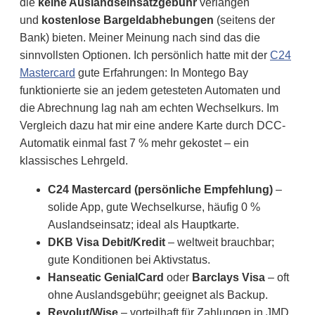
die
keine Auslandseinsatzgebühr
verlangen
und
kostenlose Bargeldabhebungen
(seitens der
Bank) bieten. Meiner Meinung nach sind das die
sinnvollsten Optionen. Ich persönlich hatte mit der
C24
Mastercard
gute Erfahrungen: In Montego Bay
funktionierte sie an jedem getesteten Automaten und
die Abrechnung lag nah am echten Wechselkurs. Im
Vergleich dazu hat mir eine andere Karte durch DCC-
Automatik einmal fast 7 % mehr gekostet – ein
klassisches Lehrgeld.
C24 Mastercard (persönliche Empfehlung)
–
solide App, gute Wechselkurse, häufig 0 %
Auslandseinsatz; ideal als Hauptkarte.
DKB Visa Debit/Kredit
– weltweit brauchbar;
gute Konditionen bei Aktivstatus.
Hanseatic GenialCard
oder
Barclays Visa
– oft
ohne Auslandsgebühr; geeignet als Backup.
Revolut/Wise
– vorteilhaft für Zahlungen in JMD