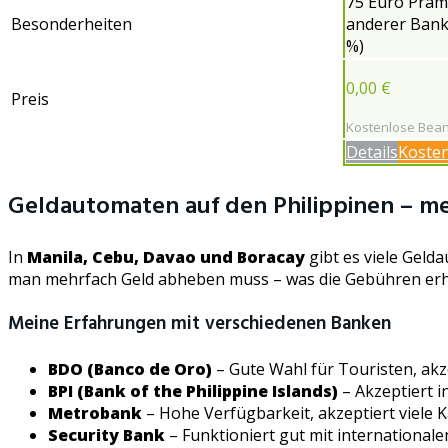
75 Euro Präm
Besonderheiten
anderer Bank
%)
0,00 €
Preis
Kostenlose Bea
Details
Kosten
Geldautomaten auf den Philippinen – m
In
Manila, Cebu, Davao und Boracay
gibt es viele Geld
man mehrfach Geld abheben muss – was die Gebühren erh
Meine Erfahrungen mit verschiedenen Banken
BDO (Banco de Oro)
– Gute Wahl für Touristen, ak
BPI (Bank of the Philippine Islands)
– Akzeptiert 
Metrobank
– Hohe Verfügbarkeit, akzeptiert viele
Security Bank
– Funktioniert gut mit internationa