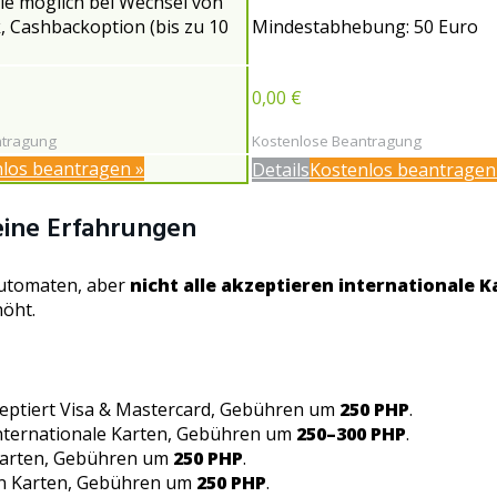
ie möglich bei Wechsel von
, Cashbackoption (bis zu 10
Mindestabhebung: 50 Euro
0,00 €
ntragung
Kostenlose Beantragung
los beantragen »
Details
Kostenlos beantragen
eine Erfahrungen
automaten, aber
nicht alle akzeptieren internationale K
öht.
zeptiert Visa & Mastercard, Gebühren um
250 PHP
.
internationale Karten, Gebühren um
250–300 PHP
.
 Karten, Gebühren um
250 PHP
.
len Karten, Gebühren um
250 PHP
.