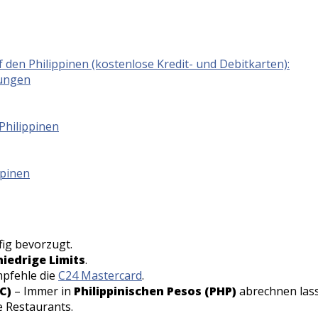
en Philippinen (kostenlose Kredit- und Debitkarten):
rungen
Philippinen
ppinen
fig bevorzugt.
iedrige Limits
.
mpfehle die
C24 Mastercard
.
C)
– Immer in
Philippinischen Pesos (PHP)
abrechnen las
e Restaurants.